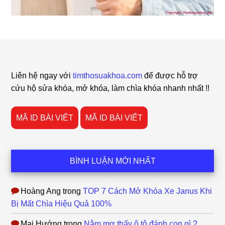
Footer
Liên hệ ngay với
timthosuakhoa.com
để được hỗ trợ
cứu hộ sửa khóa, mở khóa, làm chìa khóa nhanh nhất !!
MÃ ID BÀI VIẾT
MÃ ID BÀI VIẾT
BÌNH LUẬN MỚI NHẤT
Hoàng Ang
trong
TOP 7 Cách Mở Khóa Xe Janus Khi
Bị Mất Chìa Hiệu Quả 100%
Mai Hướng
trong
Nằm mơ thấy ô tô đánh con gì ?