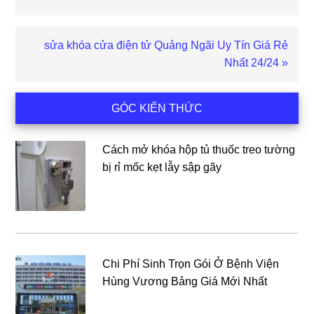
trước
Bài
sửa khóa cửa điện tử Quảng Ngãi Uy Tín Giá Rẻ
viết
Nhất 24/24 »
sau
Sidebar
GÓC KIẾN THỨC
chính
Cách mở khóa hộp tủ thuốc treo tường
bị rỉ mốc kẹt lẫy sập gãy
Chi Phí Sinh Trọn Gói Ở Bệnh Viện
Hùng Vương Bảng Giá Mới Nhất