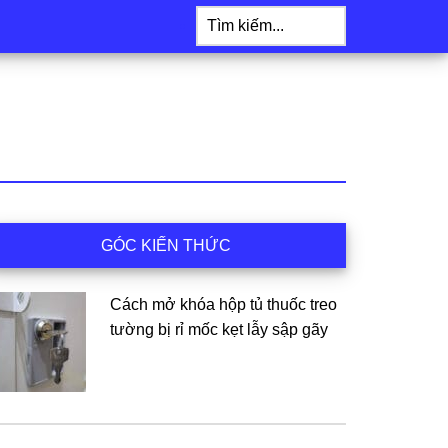
Tìm
kiếm...
idebar
GÓC KIẾN THỨC
hính
Cách mở khóa hộp tủ thuốc treo
tường bị rỉ mốc kẹt lẫy sập gãy