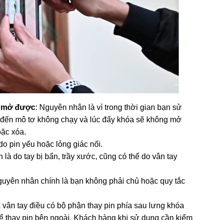
g mở được
: Nguyên nhân là vì trong thời gian bạn sử
n đến mô tơ không chạy và lúc đấy khóa sẽ không mở
oặc xóa.
o pin yếu hoặc lỏng giác nối.
à do tay bị bẩn, trầy xước, cũng có thể do vân tay
guyên nhân chính là bạn không phải chủ hoặc quy tắc
ân tay điều có bộ phận thay pin phía sau lưng khóa
ể thay pin bên ngoài. Khách hàng khi sử dụng cần kiểm