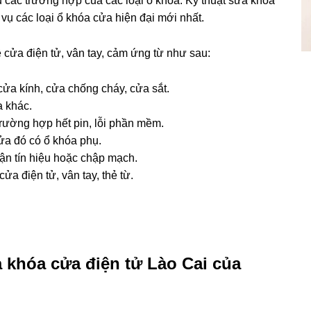
 các trường hợp của các loại ổ khóa. Kỹ thuật sửa khóa
ụ các loại ổ khóa cửa hiện đại mới nhất.
về cửa điện tử, vân tay, cảm ứng từ như sau:
cửa kính, cửa chống cháy, cửa sắt.
a khác.
 trường hợp hết pin, lỗi phần mềm.
ửa đó có ổ khóa phụ.
ận tín hiệu hoặc chập mạch.
ửa điện tử, vân tay, thẻ từ.
a khóa cửa điện tử Lào Cai của