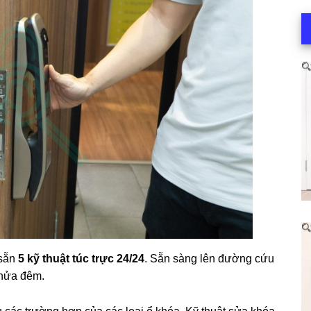
 sẵn
5 kỹ thuật túc trực 24/24
. Sẵn sàng lên đường cứu
 nửa đêm.