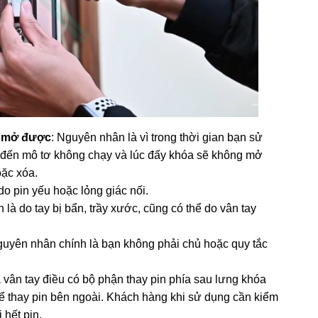
g mở được
: Nguyên nhân là vì trong thời gian bạn sử
n đến mô tơ không chạy và lúc đấy khóa sẽ không mở
oặc xóa.
o pin yếu hoặc lỏng giác nối.
à do tay bị bẩn, trầy xước, cũng có thể do vân tay
guyên nhân chính là bạn không phải chủ hoặc quy tắc
ân tay điều có bộ phận thay pin phía sau lưng khóa
ể thay pin bên ngoài. Khách hàng khi sử dụng cần kiểm
 hết pin.