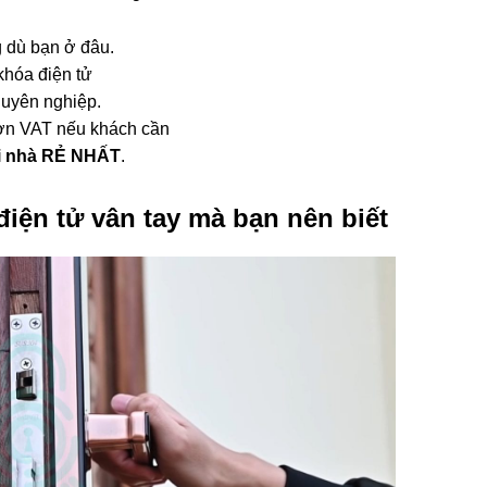
g dù bạn ở đâu.
 khóa điện tử
huyên nghiệp.
đơn VAT nếu khách cần
ại nhà RẺ NHẤT
.
iện tử vân tay mà bạn nên biết