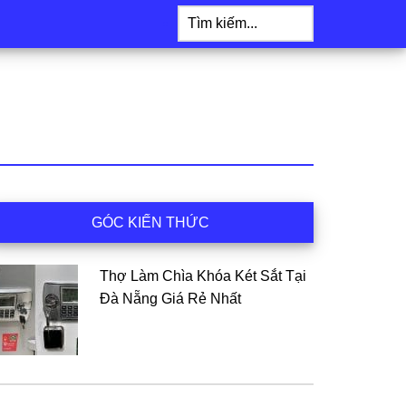
Tìm
kiếm...
idebar
GÓC KIẾN THỨC
hính
Thợ Làm Chìa Khóa Két Sắt Tại
Đà Nẵng Giá Rẻ Nhất