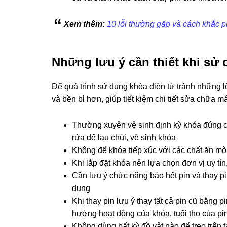
Xem thêm:
10 lỗi thường gặp và cách khắc p
Những lưu ý cần thiết khi sử
Để quá trình sử dụng khóa điện tử tránh những l
và bền bỉ hơn, giúp tiết kiệm chi tiết sửa chữa
Thường xuyên vệ sinh định kỳ khóa đúng c
rửa để lau chùi, vệ sinh khóa
Không để khóa tiếp xúc với các chất ăn mòn,
Khi lắp đặt khóa nên lựa chọn đơn vị uy t
Cần lưu ý chức năng báo hết pin và thay p
dụng
Khi thay pin lưu ý thay tất cả pin cũ bằng
hưởng hoạt động của khóa, tuổi thọ của pin
Không dùng bất kỳ đồ vật nào để treo trên 