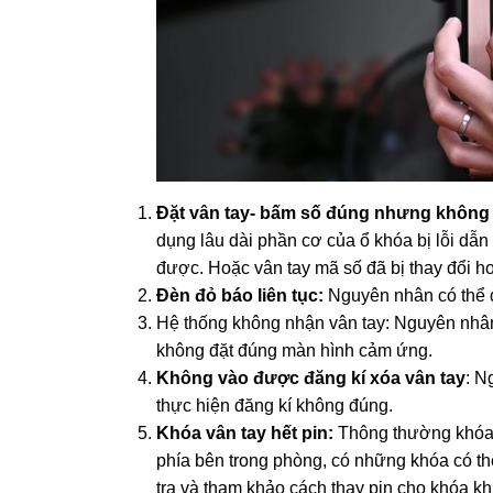
Đặt vân tay- bấm số đúng nhưng khôn
dụng lâu dài phần cơ của ổ khóa bị lỗi dẫ
được. Hoặc vân tay mã số đã bị thay đổi h
Đèn đỏ báo liên tục:
Nguyên nhân có thể d
Hệ thống không nhận vân tay: Nguyên nhân l
không đặt đúng màn hình cảm ứng.
Không vào được đăng kí xóa vân tay
: N
thực hiện đăng kí không đúng.
Khóa vân tay hết pin:
Thông thường khóa v
phía bên trong phòng, có những khóa có th
tra và tham khảo cách thay pin cho khóa khi