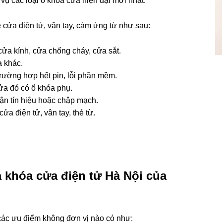
ụ các loại ổ khóa cửa hiện đại mới nhất.
về cửa điện tử, vân tay, cảm ứng từ như sau:
cửa kính, cửa chống cháy, cửa sắt.
a khác.
 trường hợp hết pin, lỗi phần mềm.
ửa đó có ổ khóa phụ.
ận tín hiệu hoặc chập mạch.
ửa điện tử, vân tay, thẻ từ.
a khóa cửa điện tử Hà Nội của
các ưu điểm không đơn vị nào có như: