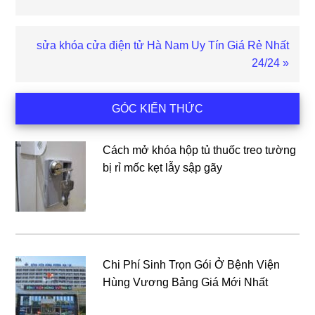
trước
Bài
sửa khóa cửa điện tử Hà Nam Uy Tín Giá Rẻ Nhất
viết
24/24 »
sau
Sidebar
GÓC KIẾN THỨC
chính
Cách mở khóa hộp tủ thuốc treo tường
bị rỉ mốc kẹt lẫy sập gãy
Chi Phí Sinh Trọn Gói Ở Bệnh Viện
Hùng Vương Bảng Giá Mới Nhất