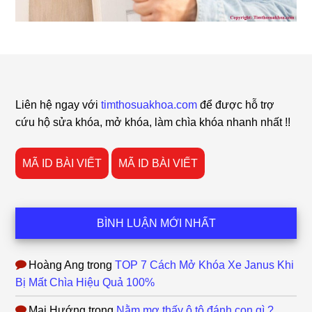
Footer
Liên hệ ngay với
timthosuakhoa.com
để được hỗ trợ
cứu hộ sửa khóa, mở khóa, làm chìa khóa nhanh nhất !!
MÃ ID BÀI VIẾT
MÃ ID BÀI VIẾT
BÌNH LUẬN MỚI NHẤT
Hoàng Ang
trong
TOP 7 Cách Mở Khóa Xe Janus Khi
Bị Mất Chìa Hiệu Quả 100%
Mai Hướng
trong
Nằm mơ thấy ô tô đánh con gì ?