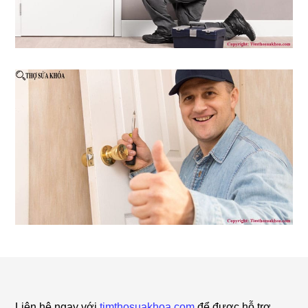
Footer
Liên hệ ngay với
timthosuakhoa.com
để được hỗ trợ