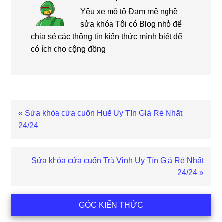
Yêu xe mô tô Đam mê nghề
sửa khóa Tôi có Blog nhỏ để
chia sẻ các thông tin kiến thức mình biết để
có ích cho cộng đồng
Bài
« Sửa khóa cửa cuốn Huế Uy Tín Giá Rẻ Nhất
viết
24/24
trước
Bài
Sửa khóa cửa cuốn Trà Vinh Uy Tín Giá Rẻ Nhất
viết
24/24 »
sau
Sidebar
GÓC KIẾN THỨC
chính