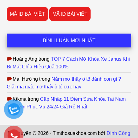
MÃ ID BÀI VIẾT
MÃ ID BÀI VIẾT
BÌNH LUẬN MỚI NHẤT
Hoàng Ang
trong
TOP 7 Cách Mở Khóa Xe Janus Khi
Bị Mất Chìa Hiệu Quả 100%
Mai Hướng
trong
Nằm mơ thấy ô tô đánh con gì ?
Giải mã giấc mơ thấy ô tô cực hay
Kikma
trong
Cập Nhập 11 Điểm Sửa Khóa Tại Nam
Từ Liêm Phục Vụ 24/24 Giá Rẻ Nhất
Bản quyền © 2026 · Timthosuakhoa.com bởi
Đinh Công