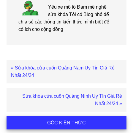
Yêu xe mô tô Đam mê nghề
sửa khóa Tôi có Blog nhỏ để
chia sẻ các thông tin kiến thức mình biết để
có ích cho cộng đồng
Bài
« Sửa khóa cửa cuốn Quảng Nam Uy Tín Giá Rẻ
viết
Nhất 24/24
trước
Bài
Sửa khóa cửa cuốn Quảng Ninh Uy Tín Giá Rẻ
viết
Nhất 24/24 »
sau
Sidebar
GÓC KIẾN THỨC
chính