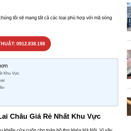
húng tôi sẽ mang tất cả các loại phù hợp với mã sóng
HUẬT: 0912.838.198
hơn
ất Khu Vực
ại:
hâu
ai Châu Giá Rẻ Nhất Khu Vực
u khiển cửa cuốn cho toàn bộ thợ khóa Hà Nội. Vì vậy,