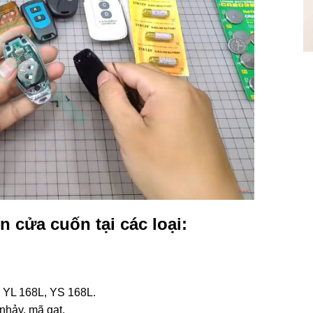
 cửa cuốn tại các loại:
 YL 168L, YS 168L.
nhảy, mã gạt.