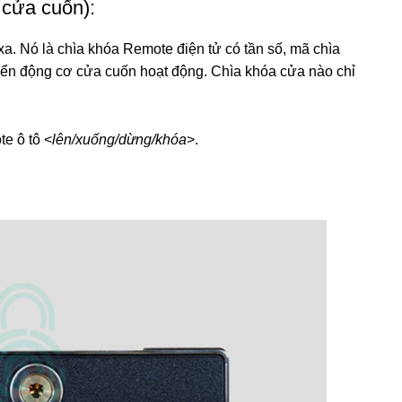
 cửa cuốn):
xa. Nó là chìa khóa Remote điện tử có tần số, mã chìa
iển động cơ cửa cuốn hoạt động. Chìa khóa cửa nào chỉ
e ô tô <
lên/xuống/dừng/khóa
>.