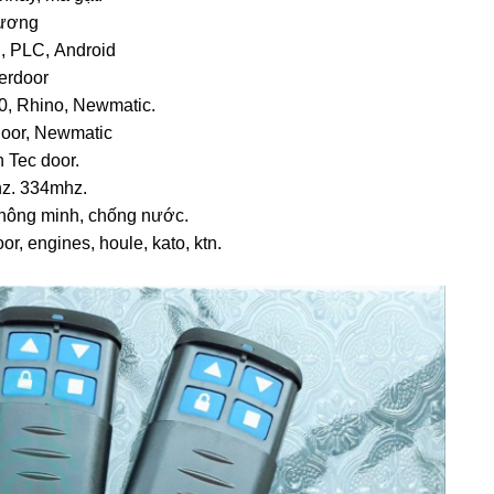
dương
, PLC, Android
erdoor
, Rhino, Newmatic.
oor, Newmatic
 Tec door.
z. 334mhz.
thông minh, chống nước.
r, engines, houle, kato, ktn.