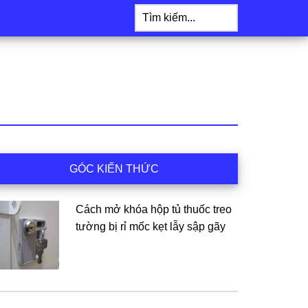
Tìm
kiếm...
idebar
GÓC KIẾN THỨC
hính
Cách mở khóa hộp tủ thuốc treo
tường bị rỉ mốc kẹt lẫy sập gãy