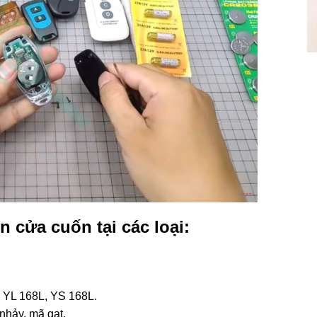
 cửa cuốn tại các loại:
 YL 168L, YS 168L.
nhảy, mã gạt.