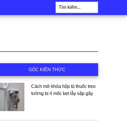
Tìm
kiếm...
idebar
GÓC KIẾN THỨC
hính
Cách mở khóa hộp tủ thuốc treo
tường bị rỉ mốc kẹt lẫy sập gãy