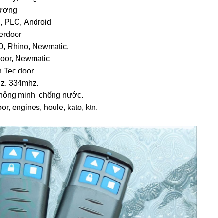
dương
, PLC, Android
erdoor
, Rhino, Newmatic.
oor, Newmatic
 Tec door.
z. 334mhz.
thông minh, chống nước.
r, engines, houle, kato, ktn.