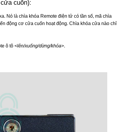
 cửa cuốn):
xa. Nó là chìa khóa Remote điện tử có tần số, mã chìa
iển động cơ cửa cuốn hoạt động. Chìa khóa cửa nào chỉ
e ô tô <
lên/xuống/dừng/khóa
>.