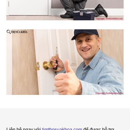
Footer
Liên hệ ngay với
timthosuakhoa.com
để được hỗ trợ