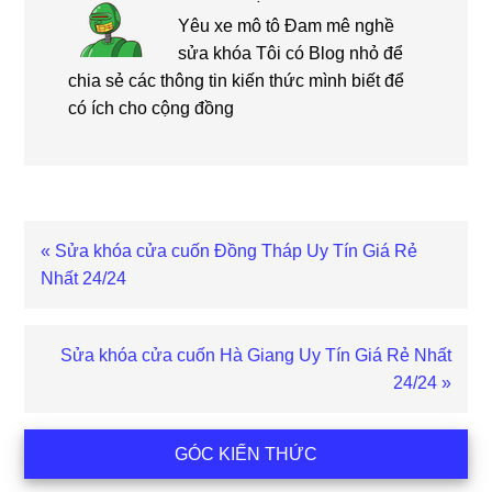
Yêu xe mô tô Đam mê nghề
sửa khóa Tôi có Blog nhỏ để
chia sẻ các thông tin kiến thức mình biết để
có ích cho cộng đồng
Bài
« Sửa khóa cửa cuốn Đồng Tháp Uy Tín Giá Rẻ
viết
Nhất 24/24
trước
Bài
Sửa khóa cửa cuốn Hà Giang Uy Tín Giá Rẻ Nhất
viết
24/24 »
sau
Sidebar
GÓC KIẾN THỨC
chính