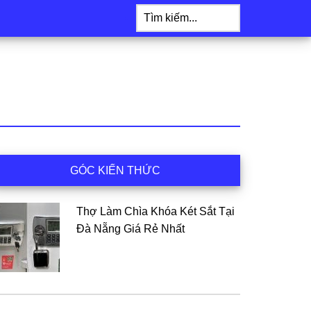
Tìm
kiếm...
idebar
GÓC KIẾN THỨC
hính
Thợ Làm Chìa Khóa Két Sắt Tại
Đà Nẵng Giá Rẻ Nhất