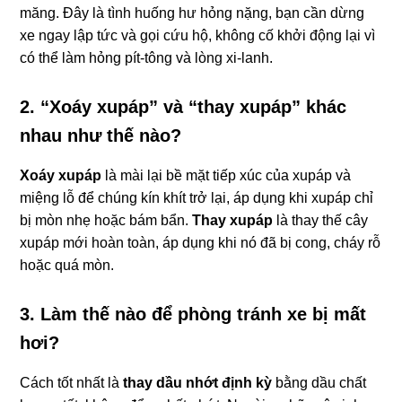
măng. Đây là tình huống hư hỏng nặng, bạn cần dừng
xe ngay lập tức và gọi cứu hộ, không cố khởi động lại vì
có thể làm hỏng pít-tông và lòng xi-lanh.
2. “Xoáy xupáp” và “thay xupáp” khác
nhau như thế nào?
Xoáy xupáp
là mài lại bề mặt tiếp xúc của xupáp và
miệng lỗ để chúng kín khít trở lại, áp dụng khi xupáp chỉ
bị mòn nhẹ hoặc bám bẩn.
Thay xupáp
là thay thế cây
xupáp mới hoàn toàn, áp dụng khi nó đã bị cong, cháy rỗ
hoặc quá mòn.
3. Làm thế nào để phòng tránh xe bị mất
hơi?
Cách tốt nhất là
thay dầu nhớt định kỳ
bằng dầu chất