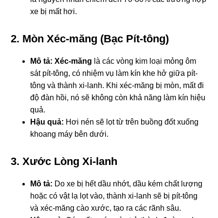
xe bị mất hơi.
2. Mòn Xéc-măng (Bạc Pít-tông)
Mô tả:
Xéc-măng
là các vòng kim loại mỏng ôm
sát pít-tông, có nhiệm vụ làm kín khe hở giữa pít-
tông và thành xi-lanh. Khi xéc-măng bị mòn, mất đi
độ đàn hồi, nó sẽ không còn khả năng làm kín hiệu
quả.
Hậu quả:
Hơi nén sẽ lọt từ trên buồng đốt xuống
khoang máy bên dưới.
3. Xước Lòng Xi-lanh
Mô tả:
Do xe bị hết dầu nhớt, dầu kém chất lượng
hoặc có vật lạ lọt vào, thành xi-lanh sẽ bị pít-tông
và xéc-măng cào xước, tạo ra các rãnh sâu.