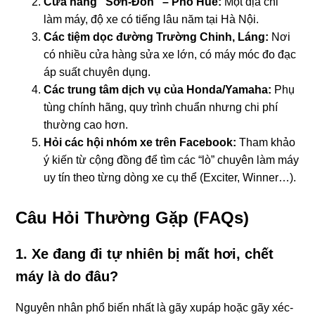
Cửa hàng “Sơn-Đôn” – Phố Huế:
Một địa chỉ
làm máy, độ xe có tiếng lâu năm tại Hà Nội.
Các tiệm dọc đường Trường Chinh, Láng:
Nơi
có nhiều cửa hàng sửa xe lớn, có máy móc đo đạc
áp suất chuyên dụng.
Các trung tâm dịch vụ của Honda/Yamaha:
Phụ
tùng chính hãng, quy trình chuẩn nhưng chi phí
thường cao hơn.
Hỏi các hội nhóm xe trên Facebook:
Tham khảo
ý kiến từ cộng đồng để tìm các “lò” chuyên làm máy
uy tín theo từng dòng xe cụ thể (Exciter, Winner…).
Câu Hỏi Thường Gặp (FAQs)
1. Xe đang đi tự nhiên bị mất hơi, chết
máy là do đâu?
Nguyên nhân phổ biến nhất là gãy xupáp hoặc gãy xéc-