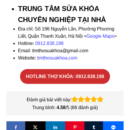
TRUNG TÂM SỬA KHÓA
CHUYÊN NGHIỆP TẠI NHÀ
Địa chỉ: Số 196 Nguyễn Lân, Phường Phương
Liệt, Quận Thanh Xuân, Hà Nội <
Google Maps
>
Hotline:
0912.838.198
Email: timthosuakhoa@gmail.com
Website:
timthosuakhoa.com
HOTLINE THỢ KHÓA: 0912.838.198
Đánh giá bài viết này:
Trung bình:
4.58
/5 (
66
đánh giá)