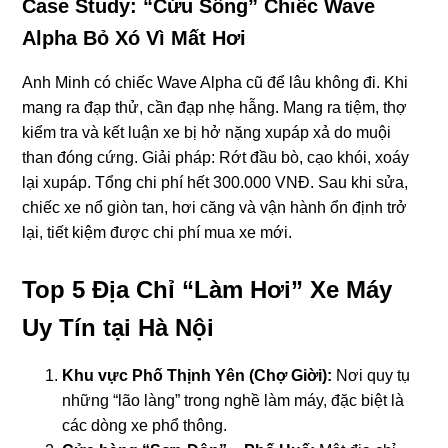
Case Study: “Cứu Sống” Chiếc Wave
Alpha Bỏ Xó Vì Mất Hơi
Anh Minh có chiếc Wave Alpha cũ để lâu không đi. Khi
mang ra đạp thử, cần đạp nhẹ hẫng. Mang ra tiệm, thợ
kiểm tra và kết luận xe bị hở nặng xupáp xả do muội
than đóng cứng. Giải pháp: Rớt đầu bò, cạo khói, xoáy
lại xupáp. Tổng chi phí hết 300.000 VNĐ. Sau khi sửa,
chiếc xe nổ giòn tan, hơi căng và vận hành ổn định trở
lại, tiết kiệm được chi phí mua xe mới.
Top 5 Địa Chỉ “Làm Hơi” Xe Máy
Uy Tín tại Hà Nội
Khu vực Phố Thịnh Yên (Chợ Giời):
Nơi quy tụ
những “lão làng” trong nghề làm máy, đặc biệt là
các dòng xe phổ thông.