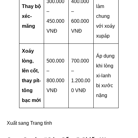
300.000
400.000
Thay bộ
làm
–
–
xéc-
chung
450.000
600.000
măng
với xoáy
VNĐ
VNĐ
xupáp
Xoáy
Áp dụng
lòng,
500.000
700.000
khi lòng
lên cốt,
–
–
xi-lanh
thay pít-
800.000
1.200.00
bị xước
tông
VNĐ
0 VNĐ
nặng
bạc mới
Xuất sang Trang tính