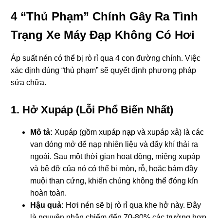
4 “Thủ Phạm” Chính Gây Ra Tình
Trạng Xe Máy Đạp Không Có Hơi
Áp suất nén có thể bị rò rỉ qua 4 con đường chính. Việc
xác định đúng “thủ phạm” sẽ quyết định phương pháp
sửa chữa.
1. Hở Xupáp (Lỗi Phổ Biến Nhất)
Mô tả:
Xupáp (gồm xupáp nạp và xupáp xả) là các
van đóng mở để nạp nhiên liệu và đẩy khí thải ra
ngoài. Sau một thời gian hoạt động, miệng xupáp
và bệ đỡ của nó có thể bị mòn, rỗ, hoặc bám đầy
muội than cứng, khiến chúng không thể đóng kín
hoàn toàn.
Hậu quả:
Hơi nén sẽ bị rò rỉ qua khe hở này. Đây
là nguyên nhân chiếm đến 70-80% các trường hợp