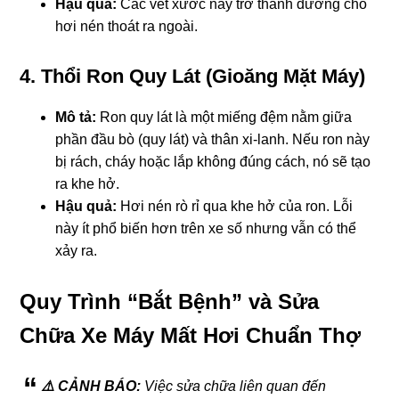
Hậu quả:
Các vết xước này trở thành đường cho
hơi nén thoát ra ngoài.
4. Thổi Ron Quy Lát (Gioăng Mặt Máy)
Mô tả:
Ron quy lát là một miếng đệm nằm giữa
phần đầu bò (quy lát) và thân xi-lanh. Nếu ron này
bị rách, cháy hoặc lắp không đúng cách, nó sẽ tạo
ra khe hở.
Hậu quả:
Hơi nén rò rỉ qua khe hở của ron. Lỗi
này ít phổ biến hơn trên xe số nhưng vẫn có thể
xảy ra.
Quy Trình “Bắt Bệnh” và Sửa
Chữa Xe Máy Mất Hơi Chuẩn Thợ
⚠️ CẢNH BÁO:
Việc sửa chữa liên quan đến