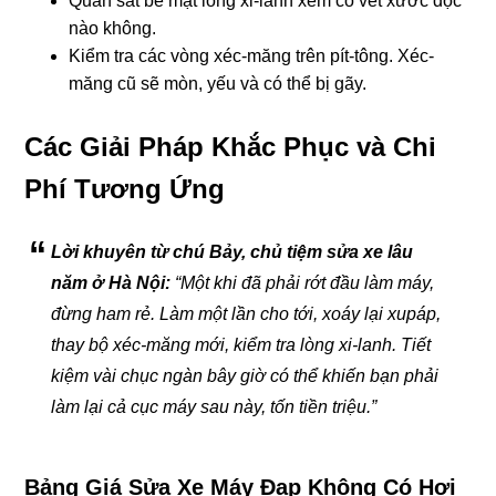
Quan sát bề mặt lòng xi-lanh xem có vết xước dọc
nào không.
Kiểm tra các vòng xéc-măng trên pít-tông. Xéc-
măng cũ sẽ mòn, yếu và có thể bị gãy.
Các Giải Pháp Khắc Phục và Chi
Phí Tương Ứng
Lời khuyên từ chú Bảy, chủ tiệm sửa xe lâu
năm ở Hà Nội:
“Một khi đã phải rớt đầu làm máy,
đừng ham rẻ. Làm một lần cho tới, xoáy lại xupáp,
thay bộ xéc-măng mới, kiểm tra lòng xi-lanh. Tiết
kiệm vài chục ngàn bây giờ có thể khiến bạn phải
làm lại cả cục máy sau này, tốn tiền triệu.”
Bảng Giá Sửa Xe Máy Đạp Không Có Hơi