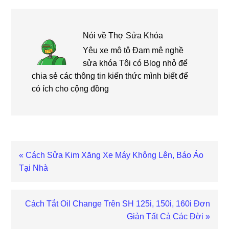
Nói về
Thợ Sửa Khóa
Yêu xe mô tô Đam mê nghề
sửa khóa Tôi có Blog nhỏ để
chia sẻ các thông tin kiến thức mình biết để
có ích cho cộng đồng
Bài
« Cách Sửa Kim Xăng Xe Máy Không Lên, Báo Ảo
viết
Tại Nhà
trước
Bài
Cách Tắt Oil Change Trên SH 125i, 150i, 160i Đơn
viết
Giản Tất Cả Các Đời »
sau