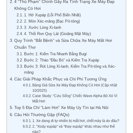
4 “Thủ Phạm” Chính Gây Ra Tình Trạng Xe Máy Đạp
Không Có Hơi
1. Hở Xupáp (Lỗi Phổ Biến Nhất)
2. Mòn Xéc-măng (Bạc Pít-tông)
3. Xước Lòng Xi-lanh
4. Thổi Ron Quy Lát (Gioăng Mặt Máy)
Quy Trình “Bắt Bệnh” và Sửa Chữa Xe Máy Mất Hơi
Chuẩn Thợ
Bước 1: Kiểm Tra Nhanh Bằng Bugi
Bước 2: Tháo “Đầu Bò” và Kiểm Tra Xupáp
Bước 3: Rút Lòng Xi-lanh, Kiểm Tra Pít-tông và Xéc-
măng
Các Giải Pháp Khắc Phục và Chi Phí Tương Ứng
Bảng Giá Sửa Xe Máy Đạp Không Có Hơi (Cập nhật
10/2025)
Case Study: “Cứu Sống” Chiếc Wave Alpha Bỏ Xó Vì
Mất Hơi
Top 5 Địa Chỉ “Làm Hơi” Xe Máy Uy Tín tại Hà Nội
Câu Hỏi Thường Gặp (FAQs)
1. Xe đang đi tự nhiên bị mất hơi, chết máy là do đâu?
2. “Xoáy xupáp” và “thay xupáp” khác nhau như thế
nào?