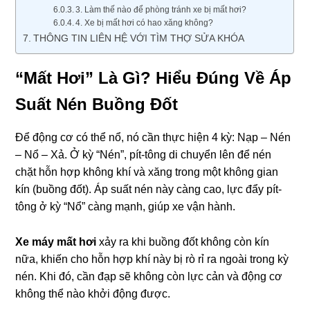
3. Làm thế nào để phòng tránh xe bị mất hơi?
4. Xe bị mất hơi có hao xăng không?
THÔNG TIN LIÊN HỆ VỚI TÌM THỢ SỬA KHÓA
“Mất Hơi” Là Gì? Hiểu Đúng Về Áp
Suất Nén Buồng Đốt
Để động cơ có thể nổ, nó cần thực hiện 4 kỳ: Nạp – Nén
– Nổ – Xả. Ở kỳ “Nén”, pít-tông di chuyển lên để nén
chặt hỗn hợp không khí và xăng trong một không gian
kín (buồng đốt). Áp suất nén này càng cao, lực đẩy pít-
tông ở kỳ “Nổ” càng mạnh, giúp xe vận hành.
Xe máy mất hơi
xảy ra khi buồng đốt không còn kín
nữa, khiến cho hỗn hợp khí này bị rò rỉ ra ngoài trong kỳ
nén. Khi đó, cần đạp sẽ không còn lực cản và động cơ
không thể nào khởi động được.