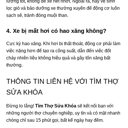
lượng tốt, không để xe hết nhớt. Ngoài ra, hãy vệ sinh
lọc gió và bảo dưỡng xe thường xuyên để động cơ luôn
sạch sẽ, tránh đóng muội than.
4. Xe bị mất hơi có hao xăng không?
Cực kỳ hao xăng. Khi hơi bị thất thoát, động cơ phải làm
việc nặng hơn để tạo ra công suất, dẫn đến việc đốt
cháy nhiên liệu không hiệu quả và gây tốn xăng bất
thường.
THÔNG TIN LIÊN HỆ VỚI TÌM THỢ
SỬA KHÓA
Đừng lo lắng!
Tìm Thợ Sửa Khóa
sẽ kết nối bạn với
những người thợ chuyên nghiệp, uy tín và có mặt nhanh
chóng chỉ sau 15 phút gọi, bất kể ngày hay đêm.