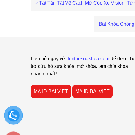
Bài
« Tất Tần Tật Về Cách Mở Cốp Xe Vision: T
viết
trước
Bài
Bật Khóa Chống
viết
sau
Footer
Liên hệ ngay với
timthosuakhoa.com
để được h
trợ cứu hộ sửa khóa, mở khóa, làm chìa khóa
nhanh nhất !!
MÃ ID BÀI VIẾT
MÃ ID BÀI VIẾT