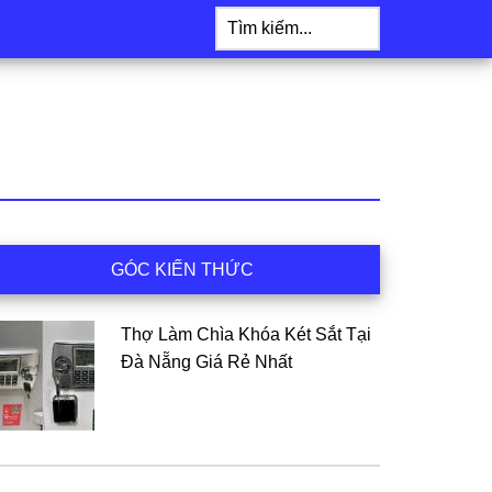
Tìm
kiếm...
idebar
GÓC KIẾN THỨC
hính
Thợ Làm Chìa Khóa Két Sắt Tại
Đà Nẵng Giá Rẻ Nhất