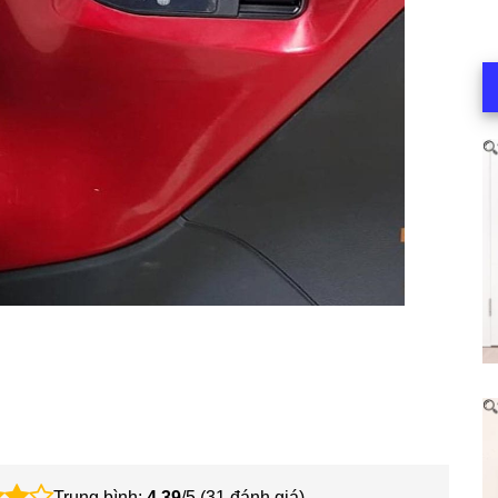
Trung bình:
4.39
/5 (
31
đánh giá)