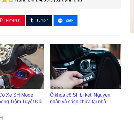
Pinterest
Tumblr
Zalo
Cổ Xe SH Mode
Ổ khóa cổ Sh bị kẹt: Nguyên
ống Trộm Tuyệt Đối
nhân và cách chữa tại nhà
SH