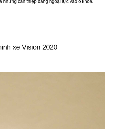
a những can thiệp bằng ngoại lực vào ổ khóa.
inh xe Vision 2020
: