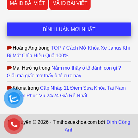
MÃ ID BÀI VIẾT
MÃ ID BÀI VIẾT
BÌNH LUẬN MỚI NHẤT
Hoàng Ang
trong
TOP 7 Cách Mở Khóa Xe Janus Khi
Bị Mất Chìa Hiệu Quả 100%
Mai Hướng
trong
Nằm mơ thấy ô tô đánh con gì ?
Giải mã giấc mơ thấy ô tô cực hay
Kikma
trong
Cập Nhập 11 Điểm Sửa Khóa Tại Nam
Từ Liêm Phục Vụ 24/24 Giá Rẻ Nhất
Bản quyền © 2026 · Timthosuakhoa.com bởi
Đinh Công
Anh