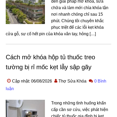
đến giải pháp mở khóa, sửa
chữa và làm mới chìa khóa tận
nơi nhanh chóng chỉ sau 15
phút. Chúng tôi chuyên khắc
phục triệt để các lỗi kẹt khóa
cửa gỗ, sự cố hết pin của khóa vân tay, hỏng […]
Cách mở khóa hộp tủ thuốc treo
tường bị rỉ mốc kẹt lẫy sập gãy
Cập nhật: 06/08/2026
Thợ Sửa Khóa
0 Bình
luận
Trong những tình huống khẩn
cấp cần sơ cứu, việc phát hiện
chiếc tủ thuốc gia đình bị kẹt