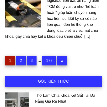
logistics hiện đại, xe nâng điện
TCM đóng vai trò như “hệ tuần
hoàn” giúp luân chuyển hàng
hóa liên tục. Bất kỳ sự cố nào
liên quan đến hệ thống khởi
động, đặc biệt là việc mất chìa
khóa, gãy chìa hay kẹt ổ khóa đều khiến chuỗi […]
Interim
Trang
Trang
Trang
Trang
1
2
3
…
172
»
pages
omitted
Sidebar
GÓC KIẾN THỨC
chính
Thợ Làm Chìa Khóa Két Sắt Tại Đà
Nẵng Giá Rẻ Nhất