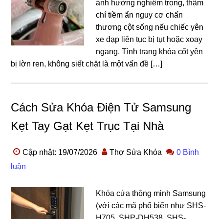
ảnh hưởng nghiêm trọng, thậm
chí tiềm ẩn nguy cơ chấn
thương cột sống nếu chiếc yên
xe đạp liên tục bị tụt hoặc xoay
ngang. Tình trạng khóa cốt yên
bị lờn ren, không siết chặt là một vấn đề […]
Cách Sửa Khóa Điện Tử Samsung
Kẹt Tay Gạt Kẹt Trục Tại Nhà
Cập nhật: 19/07/2026
Thợ Sửa Khóa
0 Bình
luận
Khóa cửa thông minh Samsung
(với các mã phổ biến như SHS-
H705, SHP-DH538, SHS-