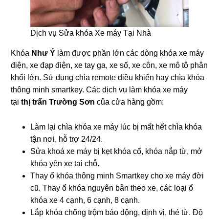
Dịch vụ Sửa khóa Xe máy Tại Nhà
Khóa
Như Ý
làm được phần lớn các dòng khóa xe máy
điện, xe đạp điện, xe tay ga, xe số, xe côn, xe mô tô phân
khối lớn. Sử dụng chìa remote điều khiển hay chìa khóa
thông minh smartkey. Các dịch vụ làm khóa xe máy
tại
thị trấn Trường Sơn
của cửa hàng gồm:
Làm lại chìa khóa xe máy lúc bị mất hết chìa khóa
tận nơi, hỗ trợ 24/24.
Sửa khoá xe máy bị kẹt khóa cổ, khóa nắp từ, mở
khóa yên xe tại chỗ.
Thay ổ khóa thông minh Smartkey cho xe máy đời
cũ. Thay ổ khóa nguyên bản theo xe, các loại ổ
khóa xe 4 cạnh, 6 cạnh, 8 cạnh.
Lắp khóa chống trộm báo động, định vị, thẻ từ. Độ