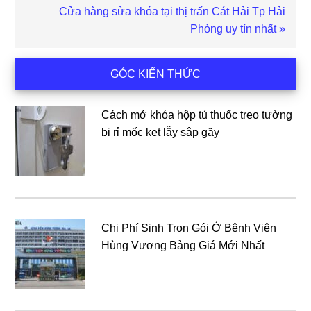
Bài
Cửa hàng sửa khóa tại thị trấn Cát Hải Tp Hải
viết
Phòng uy tín nhất »
sau
Sidebar
GÓC KIẾN THỨC
chính
Cách mở khóa hộp tủ thuốc treo tường
bị rỉ mốc kẹt lẫy sập gãy
Chi Phí Sinh Trọn Gói Ở Bệnh Viện
Hùng Vương Bảng Giá Mới Nhất