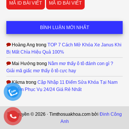
MÃ ID BÀI VIẾT
MÃ ID BÀI VIẾT
BÌNH LUẬN MỚI NHẤT
Hoàng Ang
trong
TOP 7 Cách Mở Khóa Xe Janus Khi
Bị Mất Chìa Hiệu Quả 100%
Mai Hướng
trong
Nằm mơ thấy ô tô đánh con gì ?
Giải mã giấc mơ thấy ô tô cực hay
Kikma
trong
Cập Nhập 11 Điểm Sửa Khóa Tại Nam
Từ Liêm Phục Vụ 24/24 Giá Rẻ Nhất
Bản quyền © 2026 · Timthosuakhoa.com bởi
Đinh Công
Anh