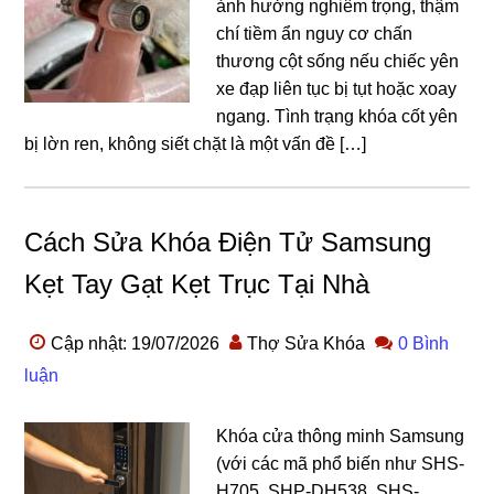
ảnh hưởng nghiêm trọng, thậm
chí tiềm ẩn nguy cơ chấn
thương cột sống nếu chiếc yên
xe đạp liên tục bị tụt hoặc xoay
ngang. Tình trạng khóa cốt yên
bị lờn ren, không siết chặt là một vấn đề […]
Cách Sửa Khóa Điện Tử Samsung
Kẹt Tay Gạt Kẹt Trục Tại Nhà
Cập nhật: 19/07/2026
Thợ Sửa Khóa
0 Bình
luận
Khóa cửa thông minh Samsung
(với các mã phổ biến như SHS-
H705, SHP-DH538, SHS-