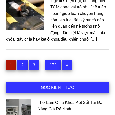
logistics hiện đại, xe nâng điện
TCM đóng vai trò như “hệ tuần
hoàn” giúp luân chuyển hàng
hóa liên tục. Bất kỳ sự cố nào
liên quan đến hệ thống khởi
động, đặc biệt là việc mất chìa
khóa, gãy chìa hay kẹt ổ khóa đều khiến chuỗi […]
Interim
Trang
Trang
Trang
Trang
1
2
3
…
172
»
pages
omitted
Sidebar
GÓC KIẾN THỨC
chính
Thợ Làm Chìa Khóa Két Sắt Tại Đà
Nẵng Giá Rẻ Nhất