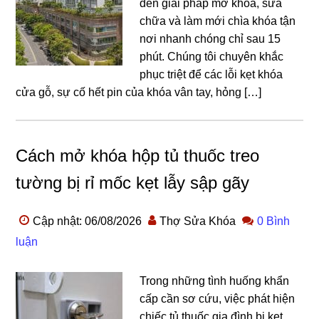
đến giải pháp mở khóa, sửa
chữa và làm mới chìa khóa tận
nơi nhanh chóng chỉ sau 15
phút. Chúng tôi chuyên khắc
phục triệt để các lỗi kẹt khóa
cửa gỗ, sự cố hết pin của khóa vân tay, hỏng […]
Cách mở khóa hộp tủ thuốc treo
tường bị rỉ mốc kẹt lẫy sập gãy
Cập nhật: 06/08/2026
Thợ Sửa Khóa
0 Bình
luận
Trong những tình huống khẩn
cấp cần sơ cứu, việc phát hiện
chiếc tủ thuốc gia đình bị kẹt