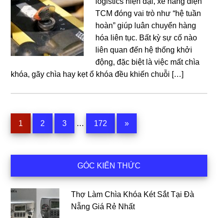
logistics hiện đại, xe nâng điện
TCM đóng vai trò như “hệ tuần
hoàn” giúp luân chuyển hàng
hóa liên tục. Bất kỳ sự cố nào
liên quan đến hệ thống khởi
động, đặc biệt là việc mất chìa
khóa, gãy chìa hay kẹt ổ khóa đều khiến chuỗi […]
Interim
Trang
Trang
Trang
Trang
1
2
3
…
172
»
pages
omitted
Sidebar
GÓC KIẾN THỨC
chính
Thợ Làm Chìa Khóa Két Sắt Tại Đà
Nẵng Giá Rẻ Nhất