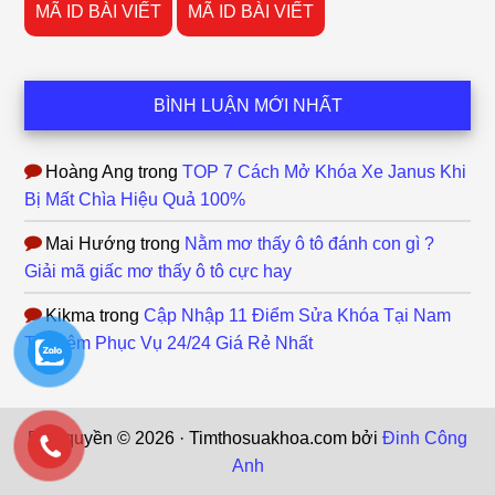
MÃ ID BÀI VIẾT
MÃ ID BÀI VIẾT
BÌNH LUẬN MỚI NHẤT
Hoàng Ang
trong
TOP 7 Cách Mở Khóa Xe Janus Khi
Bị Mất Chìa Hiệu Quả 100%
Mai Hướng
trong
Nằm mơ thấy ô tô đánh con gì ?
Giải mã giấc mơ thấy ô tô cực hay
Kikma
trong
Cập Nhập 11 Điểm Sửa Khóa Tại Nam
Từ Liêm Phục Vụ 24/24 Giá Rẻ Nhất
Bản quyền © 2026 · Timthosuakhoa.com bởi
Đinh Công
Anh