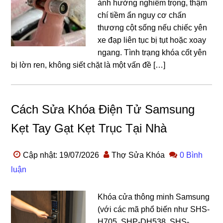
ảnh hưởng nghiêm trọng, thậm
chí tiềm ẩn nguy cơ chấn
thương cột sống nếu chiếc yên
xe đạp liên tục bị tụt hoặc xoay
ngang. Tình trạng khóa cốt yên
bị lờn ren, không siết chặt là một vấn đề […]
Cách Sửa Khóa Điện Tử Samsung
Kẹt Tay Gạt Kẹt Trục Tại Nhà
Cập nhật: 19/07/2026
Thợ Sửa Khóa
0 Bình
luận
Khóa cửa thông minh Samsung
(với các mã phổ biến như SHS-
H705, SHP-DH538, SHS-