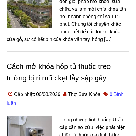
đến giải pháp mở khóa, sửa
chữa và làm mới chìa khóa tận
nơi nhanh chóng chỉ sau 15
phút. Chúng tôi chuyên khắc
phục triệt để các lỗi kẹt khóa
cửa gỗ, sự cố hết pin của khóa vân tay, hỏng […]
Cách mở khóa hộp tủ thuốc treo
tường bị rỉ mốc kẹt lẫy sập gãy
Cập nhật: 06/08/2026
Thợ Sửa Khóa
0 Bình
luận
Trong những tình huống khẩn
cấp cần sơ cứu, việc phát hiện
chiếc tủ thuốc gia đình bị kẹt