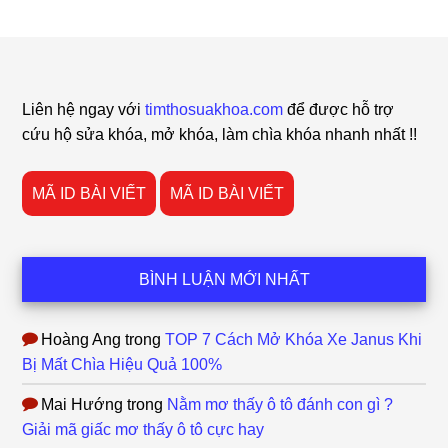
Footer
Liên hệ ngay với
timthosuakhoa.com
để được hỗ trợ
cứu hộ sửa khóa, mở khóa, làm chìa khóa nhanh nhất !!
MÃ ID BÀI VIẾT
MÃ ID BÀI VIẾT
BÌNH LUẬN MỚI NHẤT
Hoàng Ang
trong
TOP 7 Cách Mở Khóa Xe Janus Khi
Bị Mất Chìa Hiệu Quả 100%
Mai Hướng
trong
Nằm mơ thấy ô tô đánh con gì ?
Giải mã giấc mơ thấy ô tô cực hay