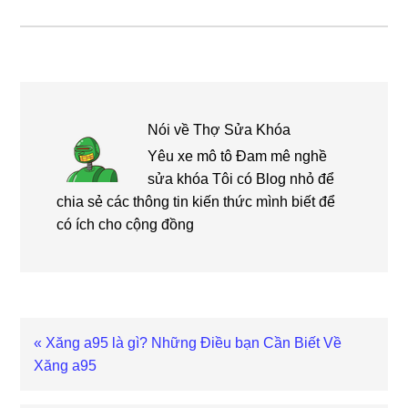
Nói về
Thợ Sửa Khóa
Yêu xe mô tô Đam mê nghề
sửa khóa Tôi có Blog nhỏ để
chia sẻ các thông tin kiến thức mình biết để
có ích cho cộng đồng
Bài
« Xăng a95 là gì? Những Điều bạn Cần Biết Về
viết
Xăng a95
trước