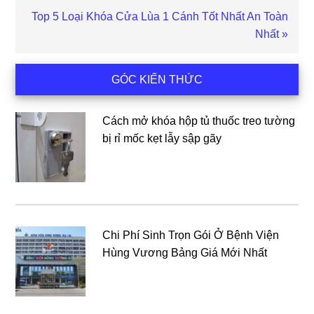
Bài
Top 5 Loại Khóa Cửa Lùa 1 Cánh Tốt Nhất An Toàn
viết
Nhất »
sau
Sidebar
GÓC KIẾN THỨC
chính
Cách mở khóa hộp tủ thuốc treo tường
bị rỉ mốc kẹt lẫy sập gãy
Chi Phí Sinh Trọn Gói Ở Bệnh Viện
Hùng Vương Bảng Giá Mới Nhất