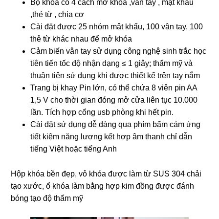
Bộ khóa có 4 cách mở khóa ,vân tay , mật khẩu
,thẻ từ , chìa cơ
Cài đặt được 25 nhóm mật khẩu, 100 vân tay, 100
thẻ từ khác nhau để mở khóa
Cảm biến vân tay sử dụng công nghệ sinh trắc học
tiên tiến tốc độ nhận dạng ≤ 1 giây; thẩm mỹ và
thuận tiện sử dụng khi được thiết kế trên tay nắm
Trang bị khay Pin lớn, có thể chứa 8 viên pin AA
1,5 V cho thời gian đóng mở cửa liên tục 10.000
lần. Tích hợp cổng usb phòng khi hết pin.
Cài đặt sử dụng dễ dàng qua phím bấm cảm ứng
tiết kiệm năng lượng kết hợp âm thanh chỉ dẫn
tiếng Việt hoặc tiếng Anh
Hộp khóa bền đẹp, vỏ khóa được làm từ SUS 304 chải
tạo xước, ổ khóa làm bằng hợp kim đồng được đánh
bóng tạo độ thẩm mỹ